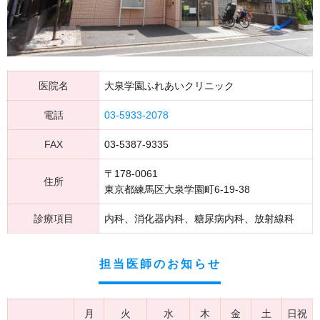
医院名
大泉学園ふれあいクリニック
電話
03-5933-2078
FAX
03-5387-9335
〒178-0061
住所
東京都練馬区大泉学園町6-19-38
診療項目
内科、消化器内科、糖尿病内科、放射線科
担当医師のお知らせ
月
火
水
木
金
土
日祝