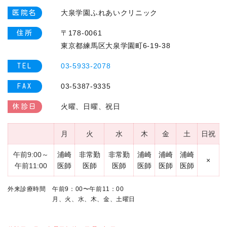
大泉学園ふれあいクリニック
医院名
〒178-0061
住所
東京都練馬区大泉学園町6-19-38
03-5933-2078
TEL
03-5387-9335
FAX
火曜、
日曜、祝日
休診日
月
火
水
木
金
土
日祝
午前9:00～
浦崎
非常勤
非常勤
浦崎
浦崎
浦崎
×
午前
11:00
医師
医師
医師
医師
医師
医師
外来診療時間 午前9：00〜午前
11：00
月、火、水、木、金、土曜日